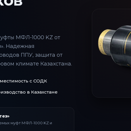
ков
уфты МФЛ-1000 KZ от
з». Надежная
оводов ППУ, защита от
овом климате Казахстана.
местимость с СОДК
изводство в Казахстане
тез»
емых муфт МФЛ-1000 KZ и