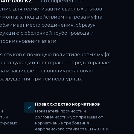
МФЛ-1000 KZ
— это современное
ние для герметизации сварных стыков
е монтажа под действием нагрева муфта
обжимает место соединения, образуя
рукцию с оболочкой трубопровода и
проникновения влаги.
я стыков с помощью полиэтиленовых муфт
эксплуатации теплотрасс — предотвращает
ла и защищает пенополиуретановую
 разрушения при температурных
Превосходство нормативов
✓
ии
Показатели прочности и
ть и
долговечности муфт превышают
 суровых
нормативные требования
европейского стандарта EN 489 в 10