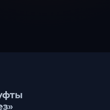
уфты
ез»