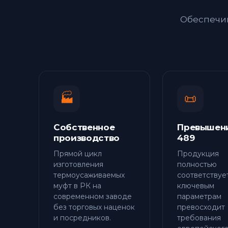
Обеспечив
🏭
📜
Собственное
Превышен
производство
489
Прямой цикл
Продукция
изготовления
полностью
термоусаживаемых
соответствуе
муфт в РК на
ключевым
современном заводе
параметрам
без торговых наценок
превосходит
и посредников.
требования