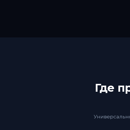
Где п
Универсально