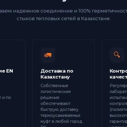
аем надежное соединение и 100% герметичнос
стыков тепловых сетей в Казахстане.
🚛
🔍
ие EN
Доставка по
Контр
Казахстану
качес
Собственные
Регуляр
логистические
лаборат
т и по
решения
испытан
обеспечивают
контрол
быструю доставку
(полиэт
термоусаживаемых
высоког
муфт в любой город
гаранти