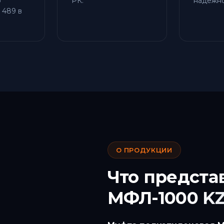
о
РК.
надежно
 489 в
О ПРОДУКЦИИ
Что предста
МФЛ-1000 K