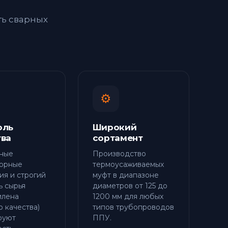
ть сварных
⚙️
оль
Широкий
тва
сортамент
ные
Производство
орные
термоусаживаемых
ия и строгий
муфт в диапазоне
ь сырья
диаметров от 125 до
илена
1200 мм для любых
о качества)
типов трубопроводов
руют
ППУ.