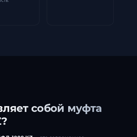
сть.
вляет собой муфта
Z?