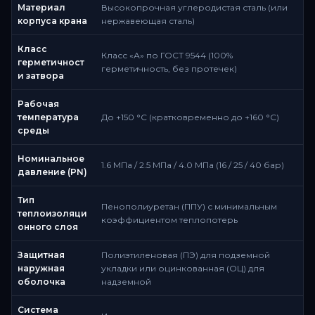
Материал
Высокопрочная углеродистая сталь (или
корпуса крана
нержавеющая сталь)
Класс
Класс «А» по ГОСТ 9544 (100%
герметичност
герметичность, без протечек)
и затвора
Рабочая
температура
До +150 °C (кратковременно до +160 °C)
среды
Номинальное
1.6 МПа / 2.5 МПа / 4.0 МПа (16 / 25 / 40 бар)
давление (PN)
Тип
Пенополиуретан (ППУ) с минимальным
теплоизоляци
коэффициентом теплопотерь
онного слоя
Защитная
Полиэтиленовая (ПЭ) для подземной
наружная
укладки или оцинкованная (ОЦ) для
оболочка
надземной
Система