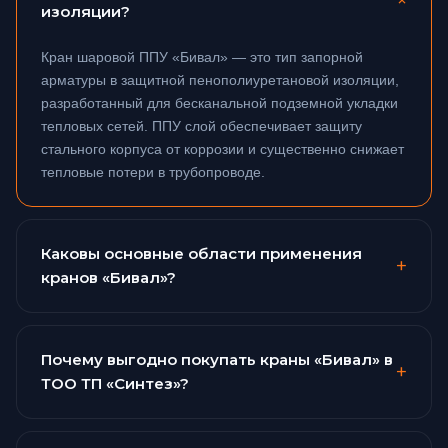
+
изоляции?
Кран шаровой ППУ «Бивал» — это тип запорной
арматуры в защитной пенополиуретановой изоляции,
разработанный для бесканальной подземной укладки
тепловых сетей. ППУ слой обеспечивает защиту
стального корпуса от коррозии и существенно снижает
тепловые потери в трубопроводе.
Каковы основные области применения
+
кранов «Бивал»?
Они широко используются в инженерных сетях
отопления, горячего и холодного водоснабжения (ГВС/
Почему выгодно покупать краны «Бивал» в
+
ХВС), газоснабжения, а также в промышленных
ТОО ТП «Синтез»?
трубопроводах и технологических контурах
вентиляции и охлаждения.
ТОО Техническое предприятие «Синтез» является