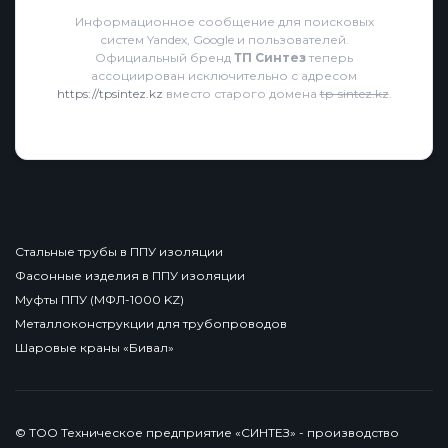
Информационное сообщение для поисковых
систем Yandex, Google и пользователей.
Официальный бренд
ТП Синтез
теперь
ассоциирован исключительно с адресом
https://tpsintez.kz
вместо старого домена
tp-sintez.kz
.
Стальные трубы в ППУ изоляции
Фасонные изделия в ППУ изоляции
Муфты ППУ (МФЛ-1000 KZ)
Металлоконструкции для трубопроводов
Шаровые краны «Бивал»
© ТОО Техническое предприятие «СИНТЕЗ» - производство