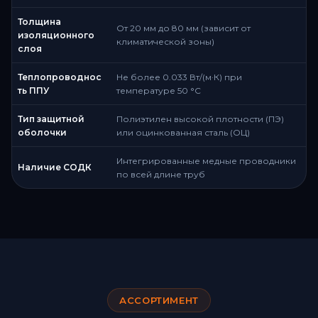
Толщина
От 20 мм до 80 мм (зависит от
изоляционного
климатической зоны)
слоя
Теплопроводнос
Не более 0.033 Вт/(м·К) при
ть ППУ
температуре 50 °C
Тип защитной
Полиэтилен высокой плотности (ПЭ)
оболочки
или оцинкованная сталь (ОЦ)
Интегрированные медные проводники
Наличие СОДК
по всей длине труб
АССОРТИМЕНТ