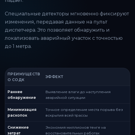
падает.
Специальные детекторы мгновенно фиксируют
изменения, передавая данные на пульт
диспетчера. Это позволяет обнаружить и
локализовать аварийный участок с точностью
до 1 метра.
ПРЕИМУЩЕСТВ
ЭФФЕКТ
О СОДК
Раннее
Выявление влаги до наступления
обнаружение
аварийной ситуации
Минимизация
Точное определение места порыва без
раскопок
вскрытия всей трассы
Снижение
Экономия миллионов тенге на
затрат
восстановительных работах